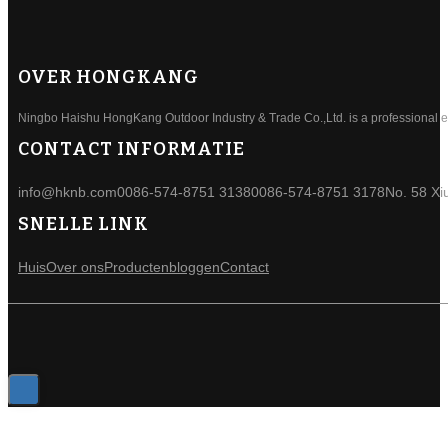
OVER HONGKANG
Ningbo Haishu HongKang Outdoor Industry & Trade Co.,Ltd. is a professional ele
CONTACT INFORMATIE
info@hknb.com
0086-574-8751 3138
0086-574-8751 3178
No. 58 Xi
SNELLE LINK
Huis
Over ons
Producten
bloggen
Contact