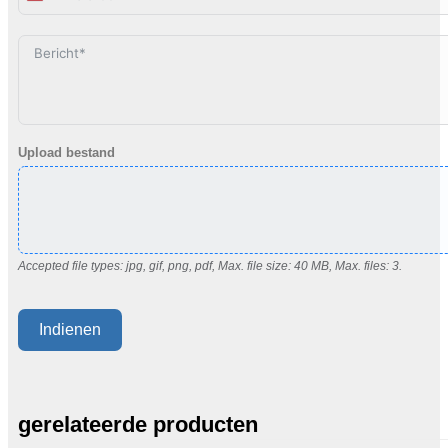
States
+1
Upload bestand
Accepted file types: jpg, gif, png, pdf, Max. file size: 40 MB, Max. files: 3.
Indienen
gerelateerde producten