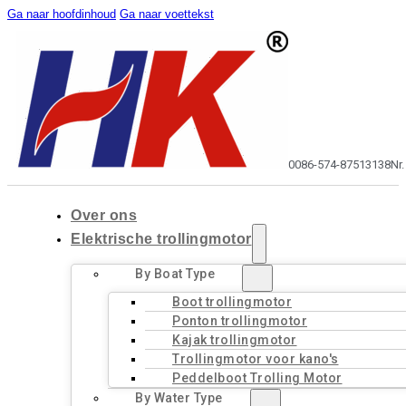
Ga naar hoofdinhoud
Ga naar voettekst
0086-574-87513138
Nr
Over ons
Elektrische trollingmotor
By Boat Type
Boot trollingmotor
Ponton trollingmotor
Kajak trollingmotor
Trollingmotor voor kano's
Peddelboot Trolling Motor
By Water Type