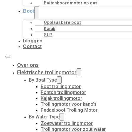
Buitenboordmotor op gas
Boot
Opblaasbare boot
Kajak
SUP
bloggen
Contact
Over ons
Elektrische trollingmotor
By Boat Type
Boot trollingmotor
Ponton trollingmotor
Kajak trollingmotor
Trollingmotor voor kano's
Peddelboot Trolling Motor
By Water Type
Zoetwater trollingmotor
Trollingmotor voor zout water