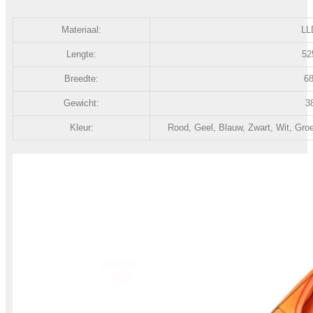
Materiaal:
LL
Lengte:
52
Breedte:
6
Gewicht:
3
Kleur:
Rood, Geel, Blauw, Zwart, Wit, Gro