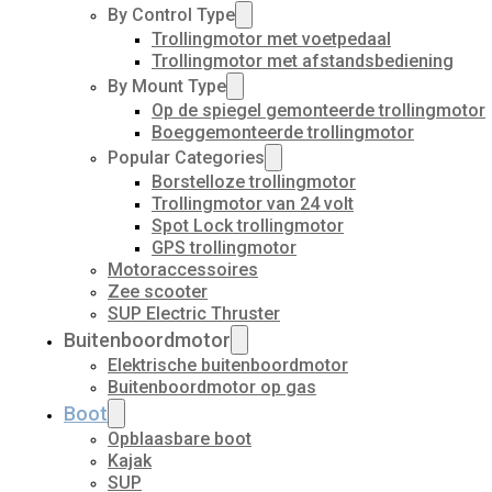
By Control Type
Trollingmotor met voetpedaal
Trollingmotor met afstandsbediening
By Mount Type
Op de spiegel gemonteerde trollingmotor
Boeggemonteerde trollingmotor
Popular Categories
Borstelloze trollingmotor
Trollingmotor van 24 volt
Spot Lock trollingmotor
GPS trollingmotor
Motoraccessoires
Zee scooter
SUP Electric Thruster
Buitenboordmotor
Elektrische buitenboordmotor
Buitenboordmotor op gas
Boot
Opblaasbare boot
Kajak
SUP