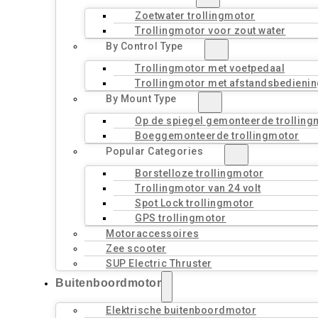
Zoetwater trollingmotor
Trollingmotor voor zout water
By Control Type
Trollingmotor met voetpedaal
Trollingmotor met afstandsbedienin
By Mount Type
Op de spiegel gemonteerde trolling
Boeggemonteerde trollingmotor
Popular Categories
Borstelloze trollingmotor
Trollingmotor van 24 volt
Spot Lock trollingmotor
GPS trollingmotor
Motoraccessoires
Zee scooter
SUP Electric Thruster
Buitenboordmotor
Elektrische buitenboordmotor