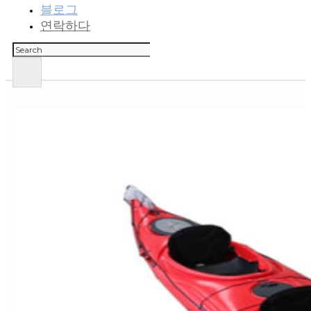
블로그
연락하다
검
색