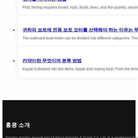
First, fishing requires hooks, rods, floats, lines, and fish guards; seco
귀하의 보트에 전동 보트 모터를 선택해야 하는 이유는 
The outboard boat motor can be divided into different categories. The
카약이란 무엇이며 분류 방법
Kayak is divided into two items: kayak and rowing boat. From the t
홍콩 소개
Ningbo Haishu HongKang Outdoor Industry & Trade Co.,Ltd. is a professional ele