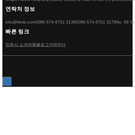
연락처 정보
info@hknb.com
0086-574-8751 3138
0086-574-8751 3178
No. 58 Xi
빠른 링크
집
회사 소개
제품
블로그
연락하다