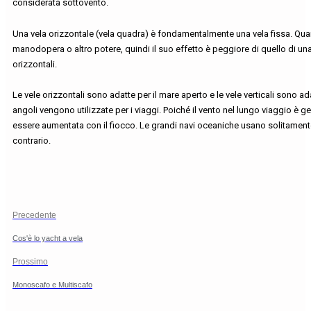
considerata sottovento.
Una vela orizzontale (vela quadra) è fondamentalmente una vela fissa. Quand
manodopera o altro potere, quindi il suo effetto è peggiore di quello di una 
orizzontali.
Le vele orizzontali sono adatte per il mare aperto e le vele verticali sono a
angoli vengono utilizzate per i viaggi. Poiché il vento nel lungo viaggio è 
essere aumentata con il fiocco. Le grandi navi oceaniche usano solitamente
contrario.
Precedente
Cos'è lo yacht a vela
Prossimo
Monoscafo e Multiscafo