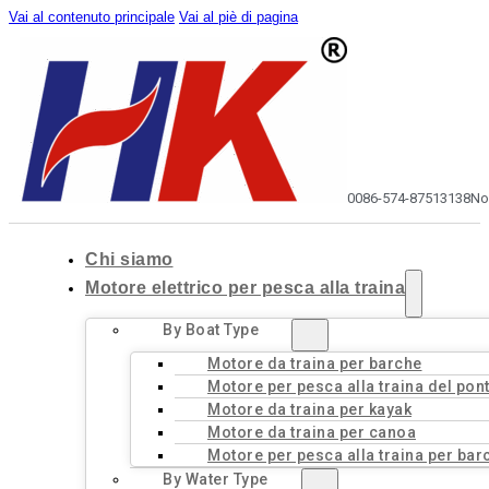
Vai al contenuto principale
Vai al piè di pagina
0086-574-87513138
No
Chi siamo
Motore elettrico per pesca alla traina
By Boat Type
Motore da traina per barche
Motore per pesca alla traina del pon
Motore da traina per kayak
Motore da traina per canoa
Motore per pesca alla traina per bar
By Water Type