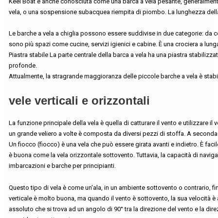
Keel Boat è anche conosciuta come una barca a vela pesante, generalmente si 
vela, o una sospensione subacquea riempita di piombo. La lunghezza della 
Le barche a vela a chiglia possono essere suddivise in due categorie: da com
sono più spazi come cucine, servizi igienici e cabine. È una crociera a lung
Piastra stabile La parte centrale della barca a vela ha una piastra stabilizz
profonde.
Attualmente, la stragrande maggioranza delle piccole barche a vela è stabil
vele verticali e orizzontali
La funzione principale della vela è quella di catturare il vento e utilizzare 
un grande veliero a volte è composta da diversi pezzi di stoffa. A seconda de
Un fiocco (fiocco) è una vela che può essere girata avanti e indietro. È fac
è buona come la vela orizzontale sottovento. Tuttavia, la capacità di naviga
imbarcazioni e barche per principianti.
Questo tipo di vela è come un'ala, in un ambiente sottovento o contrario, fi
verticale è molto buona, ma quando il vento è sottovento, la sua velocità è
assoluto che si trova ad un angolo di 90° tra la direzione del vento e la dir