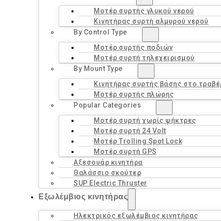
Μοτέρ συρτής γλυκού νερού
Κινητήρας συρτή αλμυρού νερού
By Control Type
Μοτέρ συρτής ποδιών
Μοτέρ συρτή τηλεχειρισμού
By Mount Type
Κινητήρας συρτής βάσης στο τραβ
Μοτέρ συρτής πλώρης
Popular Categories
Μοτέρ συρτή χωρίς ψήκτρες
Μοτέρ συρτή 24 Volt
Μοτέρ Trolling Spot Lock
Μοτέρ συρτή GPS
Αξεσουάρ κινητήρα
Θαλάσσιο σκούτερ
SUP Electric Thruster
Εξωλέμβιος κινητήρας
Ηλεκτρικός εξωλέμβιος κινητήρας