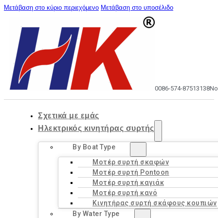
Μετάβαση στο κύριο περιεχόμενο
Μετάβαση στο υποσέλιδο
0086-574-87513138
No
Σχετικά με εμάς
Ηλεκτρικός κινητήρας συρτής
By Boat Type
Μοτέρ συρτή σκαφών
Μοτέρ συρτή Pontoon
Μοτέρ συρτή καγιάκ
Μοτέρ συρτή κανό
Κινητήρας συρτή σκάφους κουπιών
By Water Type