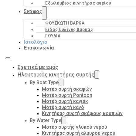
Εξωλέμβιος κινητήρας αερίου
Σκάφος
ΦΟΥΣΚΩΤΗ ΒΑΡΚΑ
Είδος ξύλινης βάρκας
ΓΟΥΛΙΑ
Ιστολόγιο
Επικοινωνία
Σχετικά με εμάς
Ηλεκτρικός κινητήρας συρτής
By Boat Type
Μοτέρ συρτή σκαφών
Μοτέρ συρτή Pontoon
Μοτέρ συρτή καγιάκ
Μοτέρ συρτή κανό
Κινητήρας συρτή σκάφους κουπιών
By Water Type
Μοτέρ συρτής γλυκού νερού
Κινητήρας συρτή αλμυρού νερού