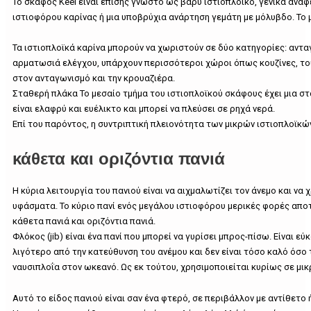
Το σκάφος Keel είναι επίσης γνωστό ως βαρύ ιστιοπλοϊκό, γενικά ανα
ιστιοφόρου καρίνας ή μια υποβρύχια ανάρτηση γεμάτη με μόλυβδο. Το μ
Τα ιστιοπλοϊκά καρίνα μπορούν να χωριστούν σε δύο κατηγορίες: αντα
αρματωσιά ελέγχου, υπάρχουν περισσότεροι χώροι όπως κουζίνες, του
στον ανταγωνισμό και την κρουαζιέρα.
Σταθερή πλάκα Το μεσαίο τμήμα του ιστιοπλοϊκού σκάφους έχει μια στ
είναι ελαφρύ και ευέλικτο και μπορεί να πλεύσει σε ρηχά νερά.
Επί του παρόντος, η συντριπτική πλειονότητα των μικρών ιστιοπλοϊκώ
κάθετα και οριζόντια πανιά
Η κύρια λειτουργία του πανιού είναι να αιχμαλωτίζει τον άνεμο και να
υφάσματα. Το κύριο πανί ενός μεγάλου ιστιοφόρου μερικές φορές απο
κάθετα πανιά και οριζόντια πανιά.
Φλόκος (jib) είναι ένα πανί που μπορεί να γυρίσει μπρος-πίσω. Είναι 
λιγότερο από την κατεύθυνση του ανέμου και δεν είναι τόσο καλό όσο τ
ναυσιπλοΐα στον ωκεανό. Ως εκ τούτου, χρησιμοποιείται κυρίως σε μι
Αυτό το είδος πανιού είναι σαν ένα φτερό, σε περιβάλλον με αντίθετο 