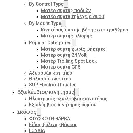
By Control Type
Μοτέρ συρτής ποδιών
Μοτέρ συρτή τηλεχειρισμού
By Mount Type
Κινητήρας συρτής βάσης στο τραβέρσα
Μοτέρ συρτής πλώρης
Popular Categories
Μοτέρ συρτή χωρίς ψήκτρες
Μοτέρ συρτή 24 Volt
Μοτέρ Trolling Spot Lock
Μοτέρ συρτή GPS
Αξεσουάρ κινητήρα
Θαλάσσιο σκούτερ
SUP Electric Thruster
Εξωλέμβιος κινητήρας
Ηλεκτρικός εξωλέμβιος κινητήρας
Εξωλέμβιος κινητήρας αερίου
Σκάφος
ΦΟΥΣΚΩΤΗ ΒΑΡΚΑ
Είδος ξύλινης βάρκας
ΓΟΥΛΙΑ