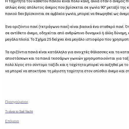
Η ταχύτητα του κάθετου πανιού είναι πολύ καλή, αλλά όταν ο άνεμος π
απλώς ένας απόλυτος άνεμος που βρίσκεται σε γωνία 90° μεταξύ της κ
πανιού δεν βρίσκονται σε αμβλεία γωνία, μπορεί να θεωρηθεί ως άνεμ
Ένα οριζόντιο πανί (τετράγωνο πανί) είναι βασικά ένα σταθερό πανί. 
σε αντίθετο άνεμο, οδηγείται από ανθρώπινο δυναμικό ή άλλη δύναμη, 
μεγάλα πλοία. Το Σχήμα 25 δείχνει ένα μεγάλο ιστιοφόρο που χρησιμοπο
Τα οριζόντια πανιά είναι κατάλληλα για ανοιχτές θάλασσες και τα κατ
αποστάσεων και τα πανιά τεσσάρων γωνιών χρησιμοποιούνται για ταξίδια
πολύ λίγος στο σύντομο ταξίδι και η ταχύτητα μπορεί να αυξηθεί με 
να μπορεί να αποκτήσει τη μέγιστη ταχύτητα στον οπίσθιο άνεμο και σ
Προηγούμενος
Τι είναι το Sail Yacht
Επόμενο