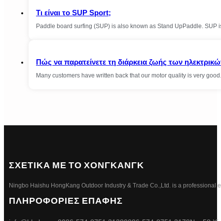
Τι είναι το SUP Sport;
Paddle board surfing (SUP) is also known as Stand UpPaddle. SUP is 
Πώς να παρατείνετε τη διάρκεια ζωής των ηλεκτρικ
Many customers have written back that our motor quality is very goo
ΣΧΕΤΙΚΑ ΜΕ ΤΟ ΧΟΝΓΚΑΝΓΚ
Ningbo Haishu HongKang Outdoor Industry & Trade Co.,Ltd. is a professional ele
ΠΛΗΡΟΦΟΡΙΕΣ ΕΠΑΦΗΣ