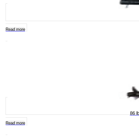
Read more
86 l
Read more