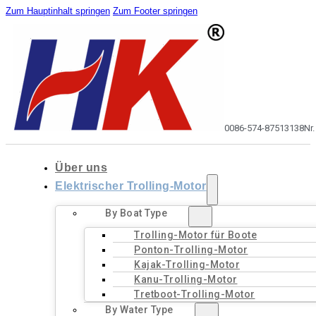
Zum Hauptinhalt springen
Zum Footer springen
0086-574-87513138
Nr
Über uns
Elektrischer Trolling-Motor
By Boat Type
Trolling-Motor für Boote
Ponton-Trolling-Motor
Kajak-Trolling-Motor
Kanu-Trolling-Motor
Tretboot-Trolling-Motor
By Water Type