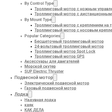
By Control Type
Троллинговый мотор с ножным управл
Троллинговый мотор с дистанционным
By Mount Type
Троллинговый мотор с креплением на 
Троллинговый мотор с носовым крепл
Popular Categories
Бесщеточный троллинговый мотор
24-вольтовый троллинговый мотор
Троллинговый мотор Spot Lock
Троллинговый мотор GPS
Аксессуары для двигателей
Морской скутер
SUP Electric Thruster
Подвесной мотор
Электрический подвесной мотор
Газовый подвесной мотор
Лодка
Надувная лодка
каяк
КАК ДЕЛА