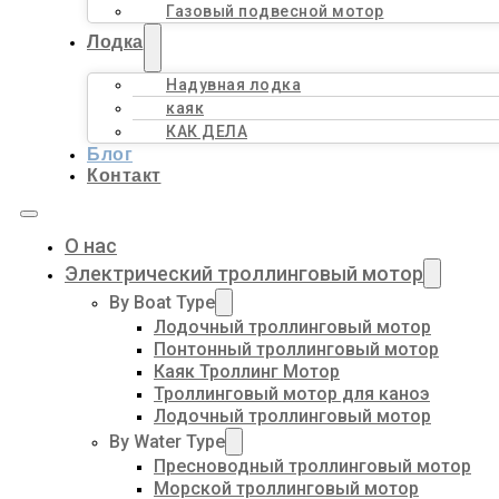
Газовый подвесной мотор
Лодка
Надувная лодка
каяк
КАК ДЕЛА
Блог
Контакт
О нас
Электрический троллинговый мотор
By Boat Type
Лодочный троллинговый мотор
Понтонный троллинговый мотор
Каяк Троллинг Мотор
Троллинговый мотор для каноэ
Лодочный троллинговый мотор
By Water Type
Пресноводный троллинговый мотор
Морской троллинговый мотор