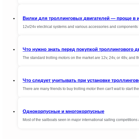
Вилки для троллинговых двигателей — проще в 
12v/24v electrical systems and various accessories and components 
Что нужно знать перед покупкой троллингового д
The standard trolling motors on the market are 12v, 24v, or 48v, and 
Что следует учитывать при установке троллингов
There are many friends to buy trolling motor then can't wait to start the 
Однокорпусные и многокорпусные
Most of the sailboats seen in major international sailing competition