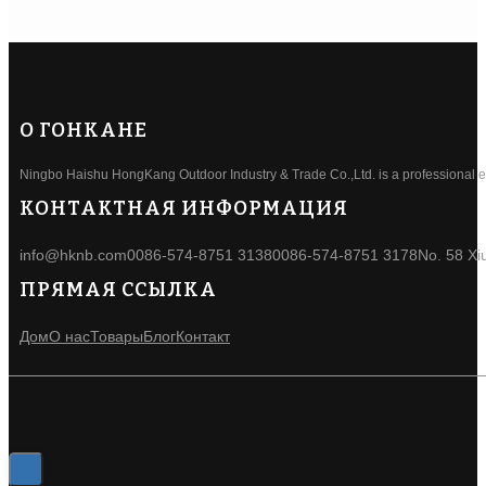
О ГОНКАНЕ
Ningbo Haishu HongKang Outdoor Industry & Trade Co.,Ltd. is a professional ele
КОНТАКТНАЯ ИНФОРМАЦИЯ
info@hknb.com
0086-574-8751 3138
0086-574-8751 3178
No. 58 Xi
ПРЯМАЯ ССЫЛКА
Дом
О нас
Товары
Блог
Контакт