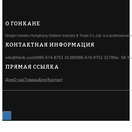
О ГОНКАНЕ
Ningbo Haishu HongKang Outdoor Industry & Trade Co.,Ltd. is a professional ele
КОНТАКТНАЯ ИНФОРМАЦИЯ
info@hknb.com
0086-574-8751 3138
0086-574-8751 3178
No. 58 Xi
ПРЯМАЯ ССЫЛКА
Дом
О нас
Товары
Блог
Контакт