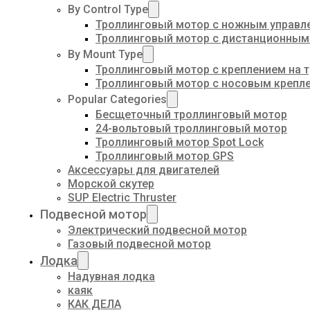
By Control Type
Троллинговый мотор с ножным управл
Троллинговый мотор с дистанционным
By Mount Type
Троллинговый мотор с креплением на 
Троллинговый мотор с носовым крепл
Popular Categories
Бесщеточный троллинговый мотор
24-вольтовый троллинговый мотор
Троллинговый мотор Spot Lock
Троллинговый мотор GPS
Аксессуары для двигателей
Морской скутер
SUP Electric Thruster
Подвесной мотор
Электрический подвесной мотор
Газовый подвесной мотор
Лодка
Надувная лодка
каяк
КАК ДЕЛА