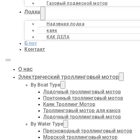
Газовый подвесной мотор
Лодка
Надувная лодка
каяк
КАК ДЕЛА
Блог
Контакт
О нас
Электрический троллинговый мотор
By Boat Type
Лодочный троллинговый мотор
Понтонный троллинговый мотор
Каяк Троллинг Мотор
Троллинговый мотор для каноэ
Лодочный троллинговый мотор
By Water Type
Пресноводный троллинговый мотор
Морской троллинговый мотор