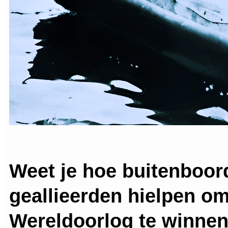
Weet je hoe buitenboo
geallieerden hielpen o
Wereldoorlog te winne