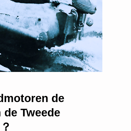
rdmotoren de
m de Tweede
n？