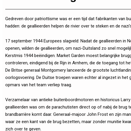
Gedreven door patriottisme was er een tijd dat fabrikanten van
hadden: de geallieerden helpen de rivier over te steken en de nazi'
17 september 1944 Europees slagveld: Nadat de geallieerden in 
openen, wilden de geallieerden, om nazi-Duitsland zo snel mogelij
Kerstmis 1944 beëindigen. Market Garden moest belangrijke brug
controleren, eindigend bij de Rijn in Arnhem, die de toegang tot 
De Britse generaal Montgomery lanceerde de grootste luchtlandin
oorlogsvoering. De Duitse troepen waren echter al ingezet in het
opmars van het team verliep traag.
Verzamelaar van antieke buitenboordmotoren en historicus Larry 
geallieerden was om de parachutisten direct op of nabij de brug t
brandbarrière komt daar. Generaal-majoor John Frost en zijn man
waar ze een kant van de brug bezetten, maar zonder munitie kwa
zich over te geven.