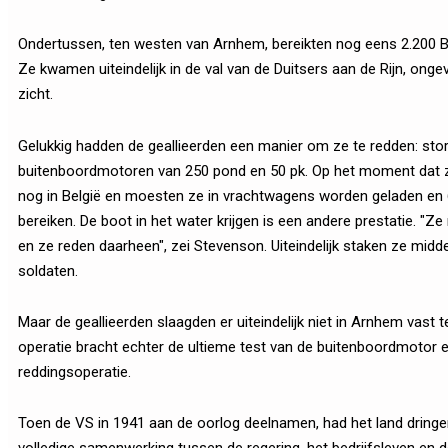
Ondertussen, ten westen van Arnhem, bereikten nog eens 2.200 B
Ze kwamen uiteindelijk in de val van de Duitsers aan de Rijn, onge
zicht.
Gelukkig hadden de geallieerden een manier om ze te redden: sto
buitenboordmotoren van 250 pond en 50 pk. Op het moment dat z
nog in België en moesten ze in vrachtwagens worden geladen en 60 
bereiken. De boot in het water krijgen is een andere prestatie. "Z
en ze reden daarheen", zei Stevenson. Uiteindelijk staken ze midde
soldaten.
Maar de geallieerden slaagden er uiteindelijk niet in Arnhem vast t
operatie bracht echter de ultieme test van de buitenboordmotor 
reddingsoperatie.
Toen de VS in 1941 aan de oorlog deelnamen, had het land dringen