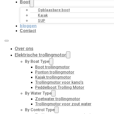
Boot
Opblaasbare boot
Kajak
SUP
bloggen
Contact
Over ons
Elektrische trollingmotor
By Boat Type
Boot trollingmotor
Ponton trollingmotor
Kajak trollingmotor
Trollingmotor voor kano's
Peddelboot Trolling Motor
By Water Type
Zoetwater trollingmotor
Trollingmotor voor zout water
By Control Type