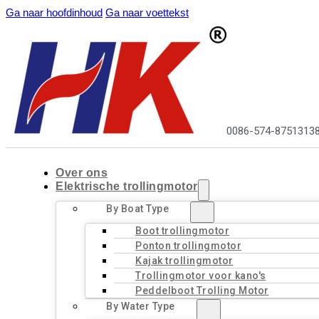
Ga naar hoofdinhoud
Ga naar voettekst
0086-574-8751313
Over ons
Elektrische trollingmotor
By Boat Type
Boot trollingmotor
Ponton trollingmotor
Kajak trollingmotor
Trollingmotor voor kano's
Peddelboot Trolling Motor
By Water Type