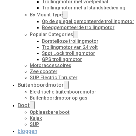
Trollingmotor met voetpedaal
Trollingmotor met afstandsbediening
By Mount Type
Op de spiegel gemonteerde trollingmotor
Boeggemonteerde trollingmotor
Popular Categories
Borstelloze trollingmotor
Trollingmotor van 24 volt
Spot Lock trollingmotor
GPS trollingmotor
Motoraccessoires
Zee scooter
SUP Electric Thruster
Buitenboordmotor
Elektrische buitenboordmotor
Buitenboordmotor op gas
Boot
Opblaasbare boot
Kajak
SUP
bloggen