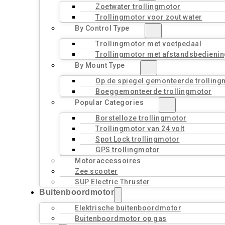
Zoetwater trollingmotor
Trollingmotor voor zout water
By Control Type
Trollingmotor met voetpedaal
Trollingmotor met afstandsbedienin
By Mount Type
Op de spiegel gemonteerde trolling
Boeggemonteerde trollingmotor
Popular Categories
Borstelloze trollingmotor
Trollingmotor van 24 volt
Spot Lock trollingmotor
GPS trollingmotor
Motoraccessoires
Zee scooter
SUP Electric Thruster
Buitenboordmotor
Elektrische buitenboordmotor
Buitenboordmotor op gas