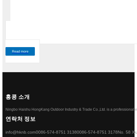
Read more
홍콩 소개
Ningbo Haishu HongKang Outdoor Industry & Trade Co.,Ltd. is a professional ele
연락처 정보
info@hknb.com
0086-574-8751 3138
0086-574-8751 3178
No. 58 Xi