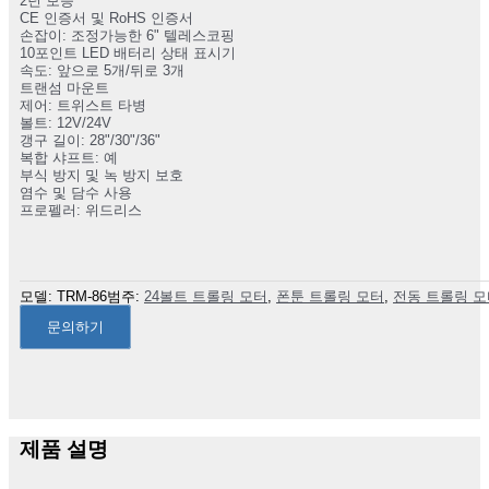
2년 보증
CE 인증서 및 RoHS 인증서
손잡이: 조정가능한 6" 텔레스코핑
10포인트 LED 배터리 상태 표시기
속도: 앞으로 5개/뒤로 3개
트랜섬 마운트
제어: 트위스트 타병
볼트: 12V/24V
갱구 길이: 28"/30"/36"
복합 샤프트: 예
부식 방지 및 녹 방지 보호
염수 및 담수 사용
프로펠러: 위드리스
모델:
TRM-86
범주:
24볼트 트롤링 모터
,
폰툰 트롤링 모터
,
전동 트롤링 모
문의하기
제품 설명