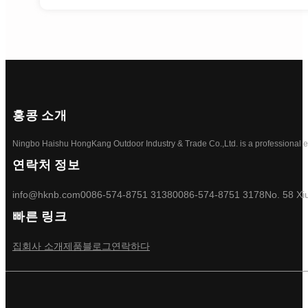
홍콩 소개
Ningbo Haishu HongKang Outdoor Industry & Trade Co.,Ltd. is a professional ele
연락처 정보
info@hknb.com
0086-574-8751 3138
0086-574-8751 3178
No. 58 Xi
빠른 링크
집
회사 소개
제품
블로그
연락하다