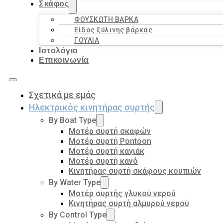
Σκάφος
ΦΟΥΣΚΩΤΗ ΒΑΡΚΑ
Είδος ξύλινης βάρκας
ΓΟΥΛΙΑ
Ιστολόγιο
Επικοινωνία
Σχετικά με εμάς
Ηλεκτρικός κινητήρας συρτής
By Boat Type
Μοτέρ συρτή σκαφών
Μοτέρ συρτή Pontoon
Μοτέρ συρτή καγιάκ
Μοτέρ συρτή κανό
Κινητήρας συρτή σκάφους κουπιών
By Water Type
Μοτέρ συρτής γλυκού νερού
Κινητήρας συρτή αλμυρού νερού
By Control Type