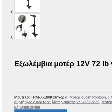
Εξωλέμβια μοτέρ 12V 72 lb 
Μοντέλο:
TRM-X-180
Κατηγορία:
Μοτέρ συρτή Pontoon
,
Ηλ
συρτή χωρίς ψήκτρες
,
Μοτέρ συρτής γλυκού νερού
,
Μοτέρ
αλμυρού νερού