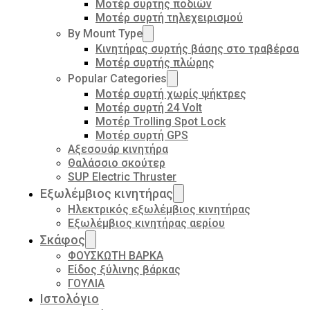
Μοτέρ συρτής ποδιών
Μοτέρ συρτή τηλεχειρισμού
By Mount Type
Κινητήρας συρτής βάσης στο τραβέρσα
Μοτέρ συρτής πλώρης
Popular Categories
Μοτέρ συρτή χωρίς ψήκτρες
Μοτέρ συρτή 24 Volt
Μοτέρ Trolling Spot Lock
Μοτέρ συρτή GPS
Αξεσουάρ κινητήρα
Θαλάσσιο σκούτερ
SUP Electric Thruster
Εξωλέμβιος κινητήρας
Ηλεκτρικός εξωλέμβιος κινητήρας
Εξωλέμβιος κινητήρας αερίου
Σκάφος
ΦΟΥΣΚΩΤΗ ΒΑΡΚΑ
Είδος ξύλινης βάρκας
ΓΟΥΛΙΑ
Ιστολόγιο