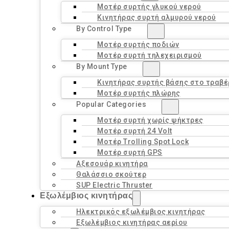
Μοτέρ συρτής γλυκού νερού
Κινητήρας συρτή αλμυρού νερού
By Control Type
Μοτέρ συρτής ποδιών
Μοτέρ συρτή τηλεχειρισμού
By Mount Type
Κινητήρας συρτής βάσης στο τραβ
Μοτέρ συρτής πλώρης
Popular Categories
Μοτέρ συρτή χωρίς ψήκτρες
Μοτέρ συρτή 24 Volt
Μοτέρ Trolling Spot Lock
Μοτέρ συρτή GPS
Αξεσουάρ κινητήρα
Θαλάσσιο σκούτερ
SUP Electric Thruster
Εξωλέμβιος κινητήρας
Ηλεκτρικός εξωλέμβιος κινητήρας
Εξωλέμβιος κινητήρας αερίου