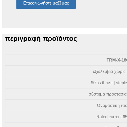
Επικοινωνήστε μαζί μας
περιγραφή προϊόντος
TRM-X-18
εξωλέμβια χωρίς
90lbs thrust | step
σύστημα προστασία
Ονομαστική τά
Rated current 6