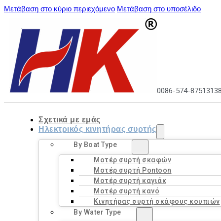
Μετάβαση στο κύριο περιεχόμενο
Μετάβαση στο υποσέλιδο
0086-574-8751313
Σχετικά με εμάς
Ηλεκτρικός κινητήρας συρτής
By Boat Type
Μοτέρ συρτή σκαφών
Μοτέρ συρτή Pontoon
Μοτέρ συρτή καγιάκ
Μοτέρ συρτή κανό
Κινητήρας συρτή σκάφους κουπιών
By Water Type