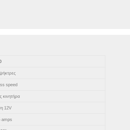
0
 ψήκτρες
less speed
ς κινητήρα
ση 12V
5 amps