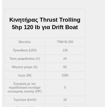
Κινητήρας Thrust Trolling
5hp 120 lb για Drift Boat
Μοντέλο
TRM-M-250
Προώθηση (LBS)
120
Τάση τροφοδοσίας (V)
24
Μέγιστο ρεύμα (A)
65
Ισχύς (W)
1560
Σύγκριση με τον
παραδοσιακό κινητήρα
5
εσωτερικής καύσης (HP)
Ταχύτητα (km/h)
10