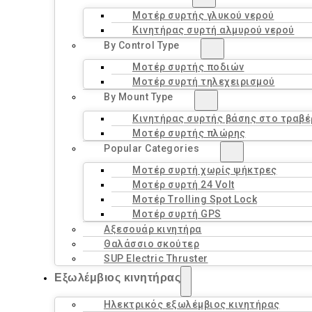
Μοτέρ συρτής γλυκού νερού
Κινητήρας συρτή αλμυρού νερού
By Control Type
Μοτέρ συρτής ποδιών
Μοτέρ συρτή τηλεχειρισμού
By Mount Type
Κινητήρας συρτής βάσης στο τραβ
Μοτέρ συρτής πλώρης
Popular Categories
Μοτέρ συρτή χωρίς ψήκτρες
Μοτέρ συρτή 24 Volt
Μοτέρ Trolling Spot Lock
Μοτέρ συρτή GPS
Αξεσουάρ κινητήρα
Θαλάσσιο σκούτερ
SUP Electric Thruster
Εξωλέμβιος κινητήρας
Ηλεκτρικός εξωλέμβιος κινητήρας