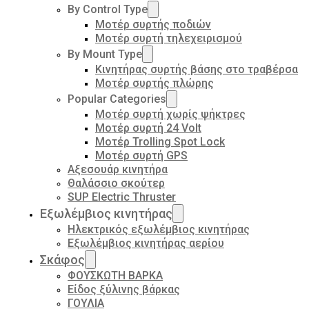
By Control Type
Μοτέρ συρτής ποδιών
Μοτέρ συρτή τηλεχειρισμού
By Mount Type
Κινητήρας συρτής βάσης στο τραβέρσα
Μοτέρ συρτής πλώρης
Popular Categories
Μοτέρ συρτή χωρίς ψήκτρες
Μοτέρ συρτή 24 Volt
Μοτέρ Trolling Spot Lock
Μοτέρ συρτή GPS
Αξεσουάρ κινητήρα
Θαλάσσιο σκούτερ
SUP Electric Thruster
Εξωλέμβιος κινητήρας
Ηλεκτρικός εξωλέμβιος κινητήρας
Εξωλέμβιος κινητήρας αερίου
Σκάφος
ΦΟΥΣΚΩΤΗ ΒΑΡΚΑ
Είδος ξύλινης βάρκας
ΓΟΥΛΙΑ