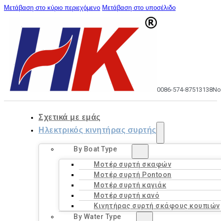
Μετάβαση στο κύριο περιεχόμενο
Μετάβαση στο υποσέλιδο
0086-574-87513138
No
Σχετικά με εμάς
Ηλεκτρικός κινητήρας συρτής
By Boat Type
Μοτέρ συρτή σκαφών
Μοτέρ συρτή Pontoon
Μοτέρ συρτή καγιάκ
Μοτέρ συρτή κανό
Κινητήρας συρτή σκάφους κουπιών
By Water Type