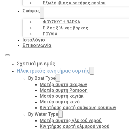
Εξωλέμβιος κινητήρας αερίου
Σκάφος
ΦΟΥΣΚΩΤΗ ΒΑΡΚΑ
Είδος ξύλινης βάρκας
ΓΟΥΛΙΑ
Ιστολόγιο
Επικοινωνία
Σχετικά με εμάς
Ηλεκτρικός κινητήρας συρτής
By Boat Type
Μοτέρ συρτή σκαφών
Μοτέρ συρτή Pontoon
Μοτέρ συρτή καγιάκ
Μοτέρ συρτή κανό
Κινητήρας συρτή σκάφους κουπιών
By Water Type
Μοτέρ συρτής γλυκού νερού
Κινητήρας συρτή αλμυρού νερού