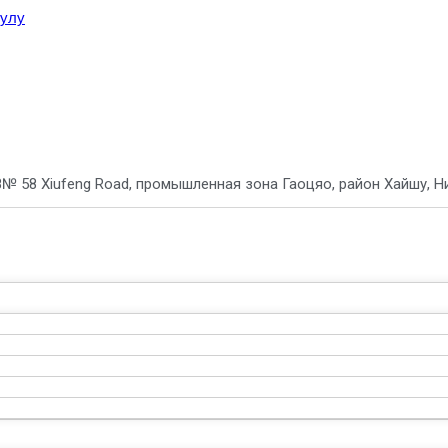
тулу
8
№ 58 Xiufeng Road, промышленная зона Гаоцяо, район Хайшу, Ни