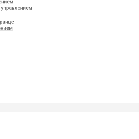
ением
 управлением
транце
ением