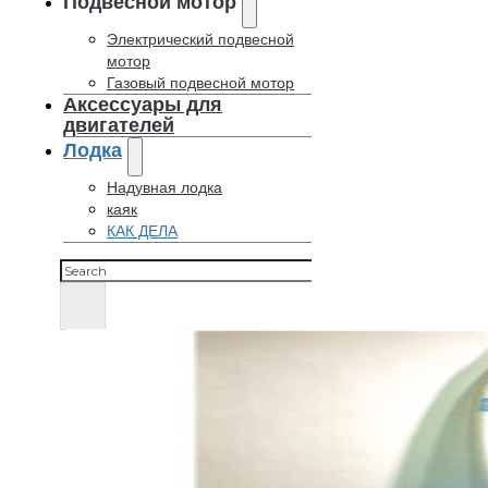
Подвесной мотор
Электрический подвесной
мотор
Газовый подвесной мотор
Аксессуары для
двигателей
Лодка
Надувная лодка
каяк
КАК ДЕЛА
Поиск