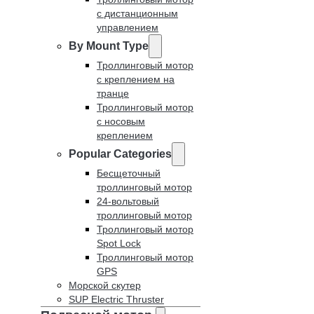
с дистанционным
управлением
By Mount Type
Троллинговый мотор
с креплением на
транце
Троллинговый мотор
с носовым
креплением
Popular Categories
Бесщеточный
троллинговый мотор
24-вольтовый
троллинговый мотор
Троллинговый мотор
Spot Lock
Троллинговый мотор
GPS
Морской скутер
SUP Electric Thruster