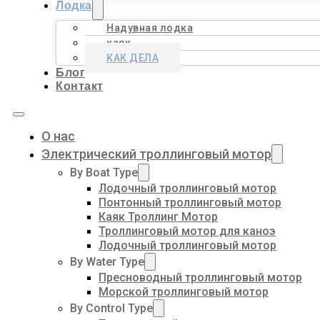
Лодка
Надувная лодка
каяк
КАК ДЕЛА
Блог
Контакт
О нас
Электрический троллинговый мотор
By Boat Type
Лодочный троллинговый мотор
Понтонный троллинговый мотор
Каяк Троллинг Мотор
Троллинговый мотор для каноэ
Лодочный троллинговый мотор
By Water Type
Пресноводный троллинговый мотор
Морской троллинговый мотор
By Control Type