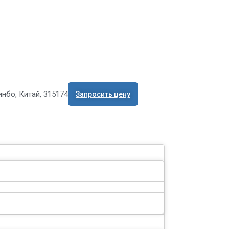
нбо, Китай, 315174
Запросить цену