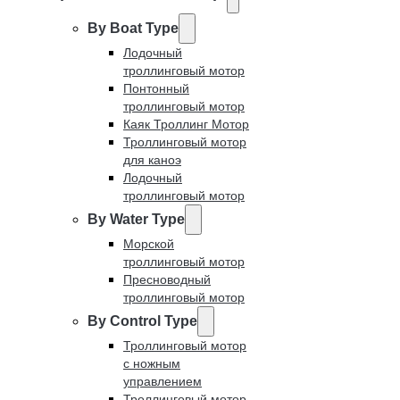
By Boat Type
Лодочный
троллинговый мотор
Понтонный
троллинговый мотор
Каяк Троллинг Мотор
Троллинговый мотор
для каноэ
Лодочный
троллинговый мотор
By Water Type
Морской
троллинговый мотор
Пресноводный
троллинговый мотор
By Control Type
Троллинговый мотор
с ножным
управлением
Троллинговый мотор