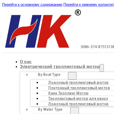
Перейти к основному содержанию
Перейти к нижнему колонти
0086-574-8751313
О нас
Электрический троллинговый мотор
By Boat Type
Лодочный троллинговый мотор
Понтонный троллинговый мотор
Каяк Троллинг Мотор
Троллинговый мотор для каноэ
Лодочный троллинговый мотор
By Water Type