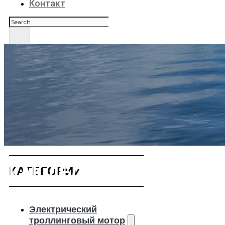
Контакт
Поиск
КАК ДЕЛА
КАТЕГОРИИ
Электрический
троллинговый мотор