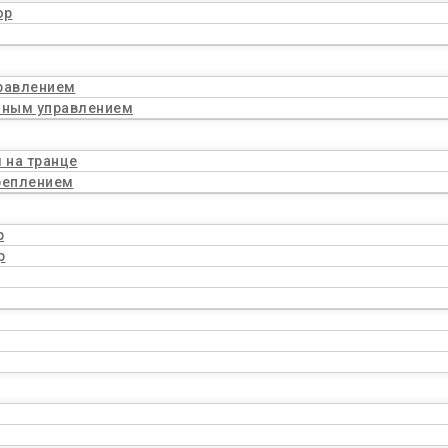
ор
равлением
нным управлением
 на транце
реплением
р
р