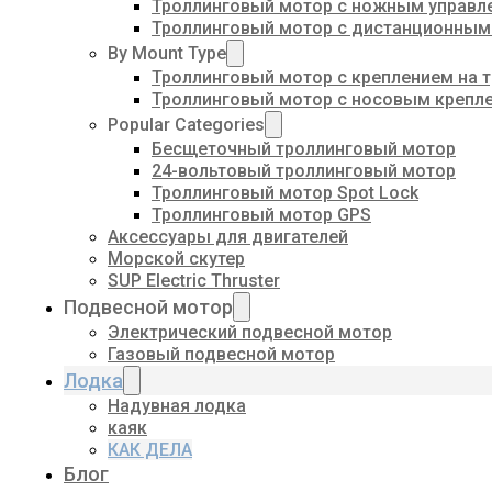
Троллинговый мотор с ножным управл
Троллинговый мотор с дистанционным
By Mount Type
Троллинговый мотор с креплением на 
Троллинговый мотор с носовым крепл
Popular Categories
Бесщеточный троллинговый мотор
24-вольтовый троллинговый мотор
Троллинговый мотор Spot Lock
Троллинговый мотор GPS
Аксессуары для двигателей
Морской скутер
SUP Electric Thruster
Подвесной мотор
Электрический подвесной мотор
Газовый подвесной мотор
Лодка
Надувная лодка
каяк
КАК ДЕЛА
Блог