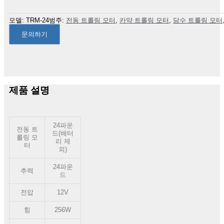
모델:
TRM-24
범주:
전동 트롤링 모터
,
카약 트롤링 모터
,
담수 트롤링 모터
문의하기
제품 설명
24파운
전동 트
드(배터
롤링 모
리 제
터
외)
24파운
추력
드
전압
12V
힘
256W