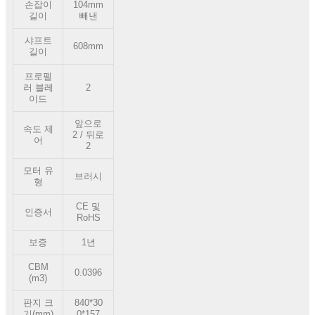
손잡이
104mm
길이
빼낸
샤프트
608mm
길이
프로펠
러 블레
2
이드
앞으로
속도 제
2 / 뒤로
어
2
모터 유
브러시
형
CE 및
인증서
RoHS
보증
1년
CBM
0.0396
(m3)
판지 크
840*30
기(mm)
0*157