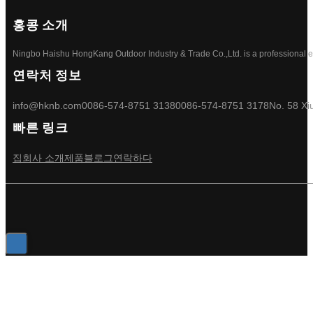
홍콩 소개
Ningbo Haishu HongKang Outdoor Industry & Trade Co.,Ltd. is a professional ele
연락처 정보
info@hknb.com
0086-574-8751 3138
0086-574-8751 3178
No. 58 Xi
빠른 링크
집
회사 소개
제품
블로그
연락하다