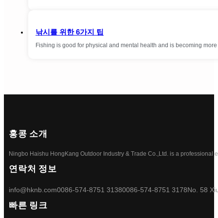
낚시를 위한 6가지 팁
Fishing is good for physical and mental health and is becoming mor
홍콩 소개
Ningbo Haishu HongKang Outdoor Industry & Trade Co.,Ltd. is a professional ele
연락처 정보
info@hknb.com
0086-574-8751 3138
0086-574-8751 3178
No. 58 Xi
빠른 링크