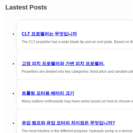
Lastest Posts
CLT 프로펠러는 무엇입니까
The CLT propeller has a wide blade tip and an end plate. Based on th
고정 피치 프로펠러와 가변 피치 프로펠러.
Propellers are divided into two categories: fixed pitch and variable
트롤링 모터용 배터리 크기
Many outdoor enthusiasts may have some issues on how to choose wat
유압 펌프와 유압 모터의 차이점은 무엇입니까?
The most intuitive is the different purpose: hydraulic pump is a devi