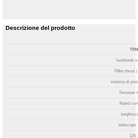
Descrizione del prodotto
TRM
fuoribordo 
70lbs thrust 
sistema di prot
Tensione 
Rated cur
lunghezza
telescopic
12V 