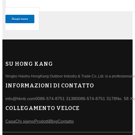
Read more
SU HONG KANG
Ningbo Haishu HongKang Outdoor Industry & Trade Co.,Ltd. is a professional ele
INFORMAZIONI DI CONTATTO
info@hknb.com
0086-574-8751 3138
0086-574-8751 3178
No. 58 Xi
COLLEGAMENTO VELOCE
Casa
Chi siamo
Prodotti
Blog
Contatto