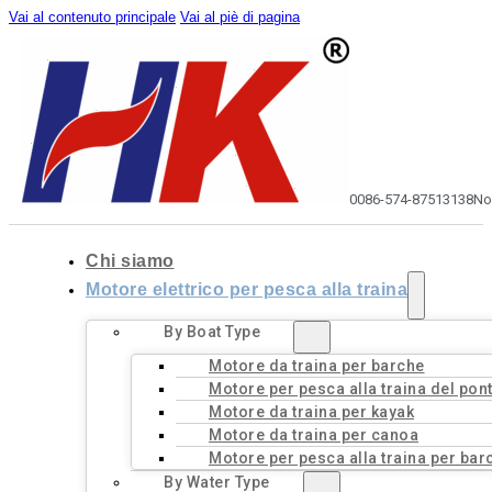
Vai al contenuto principale
Vai al piè di pagina
0086-574-87513138
No
Chi siamo
Motore elettrico per pesca alla traina
By Boat Type
Motore da traina per barche
Motore per pesca alla traina del pon
Motore da traina per kayak
Motore da traina per canoa
Motore per pesca alla traina per bar
By Water Type