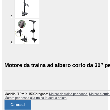
Motore da traina ad albero corto da 30″ p
Modello:
TRM-X-150
Categoria:
Motore da traina per canoa
,
Motore elettric
Motore per pesca alla traina in acqua salata
Contattaci