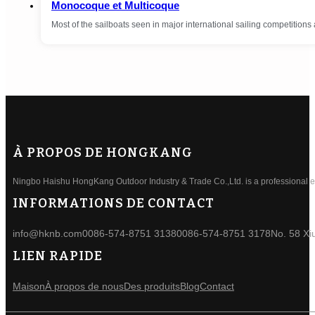
Monocoque et Multicoque
Most of the sailboats seen in major international sailing competition
À PROPOS DE HONGKANG
Ningbo Haishu HongKang Outdoor Industry & Trade Co.,Ltd. is a professional ele
INFORMATIONS DE CONTACT
info@hknb.com
0086-574-8751 3138
0086-574-8751 3178
No. 58 Xi
LIEN RAPIDE
Maison
À propos de nous
Des produits
Blog
Contact