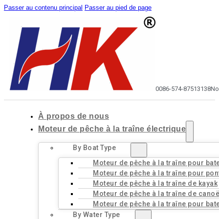
Passer au contenu principal
Passer au pied de page
0086-574-87513138
No
À propos de nous
Moteur de pêche à la traîne électrique
By Boat Type
Moteur de pêche à la traîne pour bat
Moteur de pêche à la traîne pour pon
Moteur de pêche à la traîne de kayak
Moteur de pêche à la traîne de cano
Moteur de pêche à la traîne pour bat
By Water Type