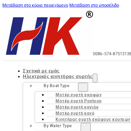
Μετάβαση στο κύριο περιεχόμενο
Μετάβαση στο υποσέλιδο
0086-574-8751313
Σχετικά με εμάς
Ηλεκτρικός κινητήρας συρτής
By Boat Type
Μοτέρ συρτή σκαφών
Μοτέρ συρτή Pontoon
Μοτέρ συρτή καγιάκ
Μοτέρ συρτή κανό
Κινητήρας συρτή σκάφους κουπιών
By Water Type