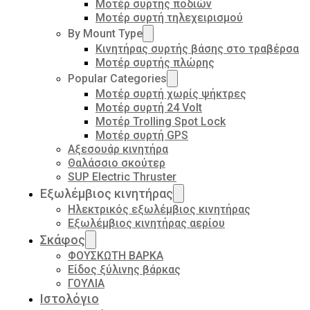
Μοτέρ συρτής ποδιών
Μοτέρ συρτή τηλεχειρισμού
By Mount Type
Κινητήρας συρτής βάσης στο τραβέρσα
Μοτέρ συρτής πλώρης
Popular Categories
Μοτέρ συρτή χωρίς ψήκτρες
Μοτέρ συρτή 24 Volt
Μοτέρ Trolling Spot Lock
Μοτέρ συρτή GPS
Αξεσουάρ κινητήρα
Θαλάσσιο σκούτερ
SUP Electric Thruster
Εξωλέμβιος κινητήρας
Ηλεκτρικός εξωλέμβιος κινητήρας
Εξωλέμβιος κινητήρας αερίου
Σκάφος
ΦΟΥΣΚΩΤΗ ΒΑΡΚΑ
Είδος ξύλινης βάρκας
ΓΟΥΛΙΑ
Ιστολόγιο