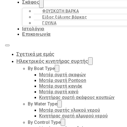
Σκάφος
ΦΟΥΣΚΩΤΗ ΒΑΡΚΑ
Είδος ξύλινης βάρκας
ΓΟΥΛΙΑ
Ιστολόγιο
Επικοινωνία
Σχετικά με εμάς
Ηλεκτρικός κινητήρας συρτής
By Boat Type
Μοτέρ συρτή σκαφών
Μοτέρ συρτή Pontoon
Μοτέρ συρτή καγιάκ
Μοτέρ συρτή κανό
Κινητήρας συρτή σκάφους κουπιών
By Water Type
Μοτέρ συρτής γλυκού νερού
Κινητήρας συρτή αλμυρού νερού
By Control Type