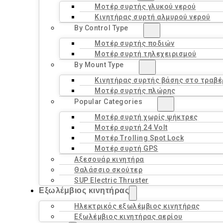
Μοτέρ συρτής γλυκού νερού
Κινητήρας συρτή αλμυρού νερού
By Control Type
Μοτέρ συρτής ποδιών
Μοτέρ συρτή τηλεχειρισμού
By Mount Type
Κινητήρας συρτής βάσης στο τραβ
Μοτέρ συρτής πλώρης
Popular Categories
Μοτέρ συρτή χωρίς ψήκτρες
Μοτέρ συρτή 24 Volt
Μοτέρ Trolling Spot Lock
Μοτέρ συρτή GPS
Αξεσουάρ κινητήρα
Θαλάσσιο σκούτερ
SUP Electric Thruster
Εξωλέμβιος κινητήρας
Ηλεκτρικός εξωλέμβιος κινητήρας
Εξωλέμβιος κινητήρας αερίου