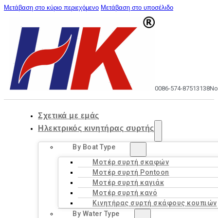
Μετάβαση στο κύριο περιεχόμενο
Μετάβαση στο υποσέλιδο
0086-574-87513138
No
Σχετικά με εμάς
Ηλεκτρικός κινητήρας συρτής
By Boat Type
Μοτέρ συρτή σκαφών
Μοτέρ συρτή Pontoon
Μοτέρ συρτή καγιάκ
Μοτέρ συρτή κανό
Κινητήρας συρτή σκάφους κουπιών
By Water Type