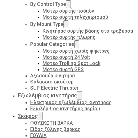
By Control Type
Μοτέρ συρτής ποδιών
Μοτέρ συρτή τηλεχειρισμού
By Mount Type
Κινητήρας συρτής βάσης στο τραβέρσα
Μοτέρ συρτής πλώρης
Popular Categories
Μοτέρ συρτή χωρίς ψήκτρες
Μοτέρ συρτή 24 Volt
Μοτέρ Trolling Spot Lock
Μοτέρ συρτή GPS
Αξεσουάρ κινητήρα
Θαλάσσιο σκούτερ
SUP Electric Thruster
Εξωλέμβιος κινητήρας
Ηλεκτρικός εξωλέμβιος κινητήρας
Εξωλέμβιος κινητήρας αερίου
Σκάφος
ΦΟΥΣΚΩΤΗ ΒΑΡΚΑ
Είδος ξύλινης βάρκας
ΓΟΥΛΙΑ