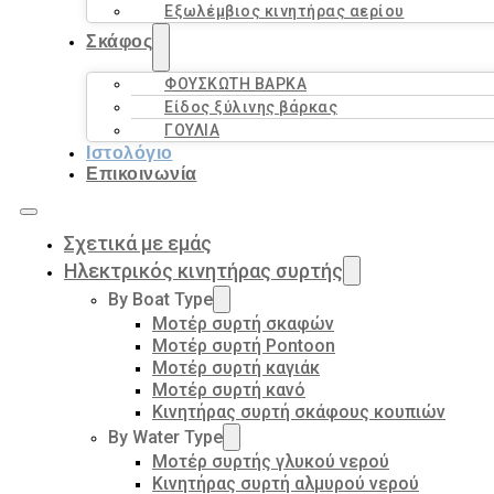
Εξωλέμβιος κινητήρας αερίου
Σκάφος
ΦΟΥΣΚΩΤΗ ΒΑΡΚΑ
Είδος ξύλινης βάρκας
ΓΟΥΛΙΑ
Ιστολόγιο
Επικοινωνία
Σχετικά με εμάς
Ηλεκτρικός κινητήρας συρτής
By Boat Type
Μοτέρ συρτή σκαφών
Μοτέρ συρτή Pontoon
Μοτέρ συρτή καγιάκ
Μοτέρ συρτή κανό
Κινητήρας συρτή σκάφους κουπιών
By Water Type
Μοτέρ συρτής γλυκού νερού
Κινητήρας συρτή αλμυρού νερού