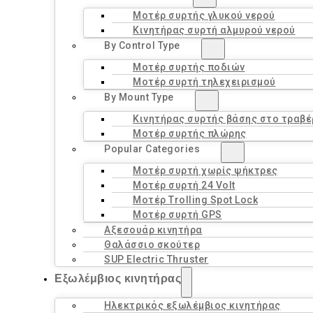
Μοτέρ συρτής γλυκού νερού
Κινητήρας συρτή αλμυρού νερού
By Control Type
Μοτέρ συρτής ποδιών
Μοτέρ συρτή τηλεχειρισμού
By Mount Type
Κινητήρας συρτής βάσης στο τραβ
Μοτέρ συρτής πλώρης
Popular Categories
Μοτέρ συρτή χωρίς ψήκτρες
Μοτέρ συρτή 24 Volt
Μοτέρ Trolling Spot Lock
Μοτέρ συρτή GPS
Αξεσουάρ κινητήρα
Θαλάσσιο σκούτερ
SUP Electric Thruster
Εξωλέμβιος κινητήρας
Ηλεκτρικός εξωλέμβιος κινητήρας