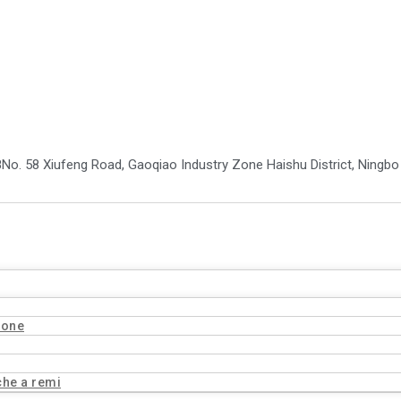
8
No. 58 Xiufeng Road, Gaoqiao Industry Zone Haishu District, Ningb
tone
che a remi