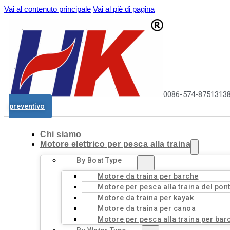
Vai al contenuto principale
Vai al piè di pagina
0086-574-8751313
preventivo
Chi siamo
Motore elettrico per pesca alla traina
By Boat Type
Motore da traina per barche
Motore per pesca alla traina del pon
Motore da traina per kayak
Motore da traina per canoa
Motore per pesca alla traina per bar