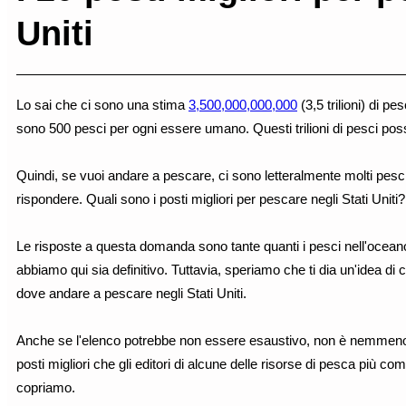
Uniti
Lo sai che ci sono una stima
3,500,000,000,000
(3,5 trilioni) di pe
sono 500 pesci per ogni essere umano. Questi trilioni di pesci pos
Quindi, se vuoi andare a pescare, ci sono letteralmente molti pes
rispondere. Quali sono i posti migliori per pescare negli Stati Uniti?
Le risposte a questa domanda sono tante quanti i pesci nell'ocean
abbiamo qui sia definitivo. Tuttavia, speriamo che ti dia un'idea d
dove andare a pescare negli Stati Uniti.
Anche se l'elenco potrebbe non essere esaustivo, non è nemmeno c
posti migliori che gli editori di alcune delle risorse di pesca più
copriamo.