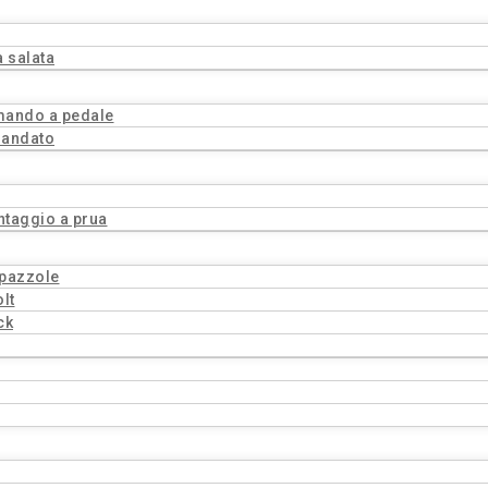
a salata
omando a pedale
mandato
ntaggio a prua
spazzole
lt
ck